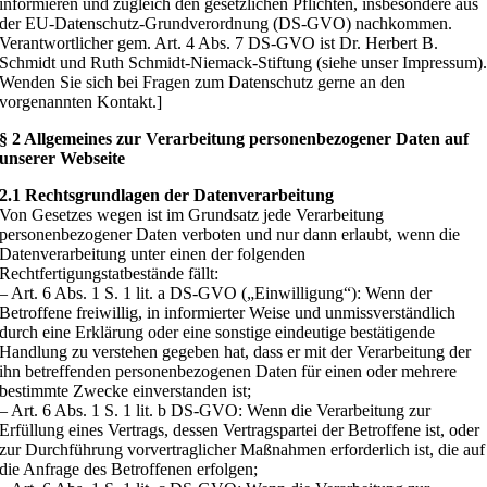
informieren und zugleich den gesetzlichen Pflichten, insbesondere aus
der EU-Datenschutz-Grundverordnung (DS-GVO) nachkommen.
Verantwortlicher gem. Art. 4 Abs. 7 DS-GVO ist Dr. Herbert B.
Schmidt und Ruth Schmidt-Niemack-Stiftung (siehe unser Impressum)
Wenden Sie sich bei Fragen zum Datenschutz gerne an den
vorgenannten Kontakt.]
§ 2 Allgemeines zur Verarbeitung personenbezogener Daten auf
unserer Webseite
2.1 Rechtsgrundlagen der Datenverarbeitung
Von Gesetzes wegen ist im Grundsatz jede Verarbeitung
personenbezogener Daten verboten und nur dann erlaubt, wenn die
Datenverarbeitung unter einen der folgenden
Rechtfertigungstatbestände fällt:
– Art. 6 Abs. 1 S. 1 lit. a DS-GVO („Einwilligung“): Wenn der
Betroffene freiwillig, in informierter Weise und unmissverständlich
durch eine Erklärung oder eine sonstige eindeutige bestätigende
Handlung zu verstehen gegeben hat, dass er mit der Verarbeitung der
ihn betreffenden personenbezogenen Daten für einen oder mehrere
bestimmte Zwecke einverstanden ist;
– Art. 6 Abs. 1 S. 1 lit. b DS-GVO: Wenn die Verarbeitung zur
Erfüllung eines Vertrags, dessen Vertragspartei der Betroffene ist, oder
zur Durchführung vorvertraglicher Maßnahmen erforderlich ist, die auf
die Anfrage des Betroffenen erfolgen;