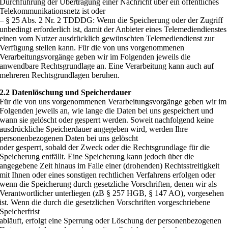
Durchführung der Übertragung einer Nachricht über ein öffentliches
Telekommunikationsnetz ist oder
– § 25 Abs. 2 Nr. 2 TDDDG: Wenn die Speicherung oder der Zugriff
unbedingt erforderlich ist, damit der Anbieter eines Telemediendienstes
einen vom Nutzer ausdrücklich gewünschten Telemediendienst zur
Verfügung stellen kann. Für die von uns vorgenommenen
Verarbeitungsvorgänge geben wir im Folgenden jeweils die
anwendbare Rechtsgrundlage an. Eine Verarbeitung kann auch auf
mehreren Rechtsgrundlagen beruhen.
2.2 Datenlöschung und Speicherdauer
Für die von uns vorgenommenen Verarbeitungsvorgänge geben wir im
Folgenden jeweils an, wie lange die Daten bei uns gespeichert und
wann sie gelöscht oder gesperrt werden. Soweit nachfolgend keine
ausdrückliche Speicherdauer angegeben wird, werden Ihre
personenbezogenen Daten bei uns gelöscht
oder gesperrt, sobald der Zweck oder die Rechtsgrundlage für die
Speicherung entfällt. Eine Speicherung kann jedoch über die
angegebene Zeit hinaus im Falle einer (drohenden) Rechtsstreitigkeit
mit Ihnen oder eines sonstigen rechtlichen Verfahrens erfolgen oder
wenn die Speicherung durch gesetzliche Vorschriften, denen wir als
Verantwortlicher unterliegen (zB § 257 HGB, § 147 AO), vorgesehen
ist. Wenn die durch die gesetzlichen Vorschriften vorgeschriebene
Speicherfrist
abläuft, erfolgt eine Sperrung oder Löschung der personenbezogenen