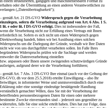
in einem strukturierten, gängigen und maschinenlesbaren Format zu
erhalten oder die Übermittlung an einen anderen Verantwortlichen zu
verlangen („Datenübertragbarkeit“);
– gemäß Art. 21 DS-GVO
Widerspruch gegen die Verarbeitung
einzulegen, sofern die
Verarbeitung aufgrund von Art. 6 Abs. 1 S.
1 lit. e oder lit. f DS-GVO erfolgt.
Dies ist insbesondere der Fall,
wenn die Verarbeitung nicht zur Erfüllung eines Vertrags mit Ihnen
erforderlich ist. Sofern es sich nicht um einen Widerspruch gegen
Direktwerbung handelt, bitten wir bei Ausübung eines solchen
Widerspruchs um die Darlegung der Gründe, weshalb wir Ihre Daten
nicht wie von uns durchgeführt verarbeiten sollen. Im Falle Ihres
begründeten Widerspruchs prüfen wir die Sachlage und werden
entweder die Datenverarbeitung einstellen
bzw. anpassen oder Ihnen unsere zwingenden schutzwürdigen Gründe
aufzeigen, aufgrund derer wir die Verarbeitung fortführen;
– gemäß Art. 7 Abs. 3 DS-GVO Ihre einmal (auch vor der Geltung der
DS-GVO, dh vor dem 25.5.2018) erteilte Einwilligung – also Ihr
freiwilliger, in informierter Weise und unmissverständlich durch eine
Erklärung oder eine sonstige eindeutige bestätigende Handlung
verständlich gemachter Willen, dass Sie mit der Verarbeitung der
betreffenden personenbezogenen Daten für einen oder mehrere
bestimmte Zwecke einverstanden sind – jederzeit uns gegenüber zu
widerrufen, falls Sie eine solche erteilt haben. Dies hat zur Folge, dass