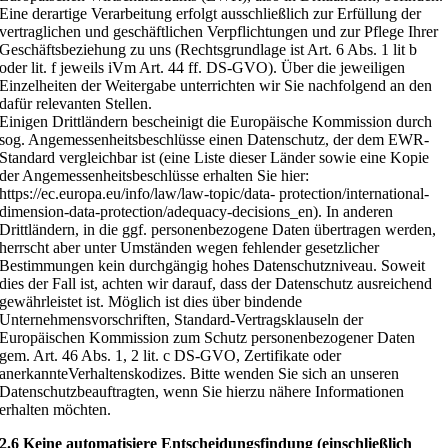
Eine derartige Verarbeitung erfolgt ausschließlich zur Erfüllung der
vertraglichen und geschäftlichen Verpflichtungen und zur Pflege Ihrer
Geschäftsbeziehung zu uns (Rechtsgrundlage ist Art. 6 Abs. 1 lit b
oder lit. f jeweils iVm Art. 44 ff. DS-GVO). Über die jeweiligen
Einzelheiten der Weitergabe unterrichten wir Sie nachfolgend an den
dafür relevanten Stellen.
Einigen Drittländern bescheinigt die Europäische Kommission durch
sog. Angemessenheitsbeschlüsse einen Datenschutz, der dem EWR-
Standard vergleichbar ist (eine Liste dieser Länder sowie eine Kopie
der Angemessenheitsbeschlüsse erhalten Sie hier:
https://ec.europa.eu/info/law/law-topic/data- protection/international-
dimension-data-protection/adequacy-decisions_en). In anderen
Drittländern, in die ggf. personenbezogene Daten übertragen werden,
herrscht aber unter Umständen wegen fehlender gesetzlicher
Bestimmungen kein durchgängig hohes Datenschutzniveau. Soweit
dies der Fall ist, achten wir darauf, dass der Datenschutz ausreichend
gewährleistet ist. Möglich ist dies über bindende
Unternehmensvorschriften, Standard-Vertragsklauseln der
Europäischen Kommission zum Schutz personenbezogener Daten
gem. Art. 46 Abs. 1, 2 lit. c DS-GVO, Zertifikate oder
anerkannteVerhaltenskodizes. Bitte wenden Sie sich an unseren
Datenschutzbeauftragten, wenn Sie hierzu nähere Informationen
erhalten möchten.
2.6 Keine automatisiere Entscheidungsfindung (einschließlich