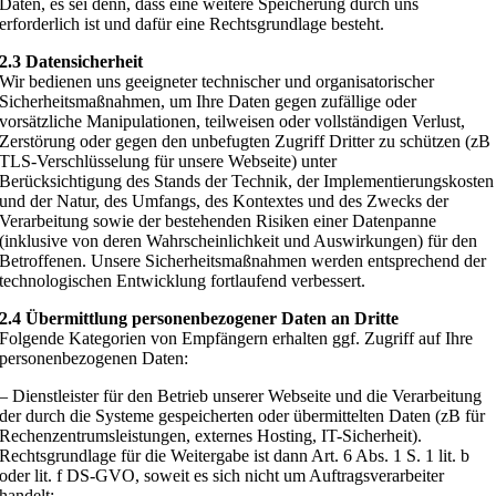
Daten, es sei denn, dass eine weitere Speicherung durch uns
erforderlich ist und dafür eine Rechtsgrundlage besteht.
2.3 Datensicherheit
Wir bedienen uns geeigneter technischer und organisatorischer
Sicherheitsmaßnahmen, um Ihre Daten gegen zufällige oder
vorsätzliche Manipulationen, teilweisen oder vollständigen Verlust,
Zerstörung oder gegen den unbefugten Zugriff Dritter zu schützen (zB
TLS-Verschlüsselung für unsere Webseite) unter
Berücksichtigung des Stands der Technik, der Implementierungskosten
und der Natur, des Umfangs, des Kontextes und des Zwecks der
Verarbeitung sowie der bestehenden Risiken einer Datenpanne
(inklusive von deren Wahrscheinlichkeit und Auswirkungen) für den
Betroffenen. Unsere Sicherheitsmaßnahmen werden entsprechend der
technologischen Entwicklung fortlaufend verbessert.
2.4 Übermittlung personenbezogener Daten an Dritte
Folgende Kategorien von Empfängern erhalten ggf. Zugriff auf Ihre
personenbezogenen Daten:
– Dienstleister für den Betrieb unserer Webseite und die Verarbeitung
der durch die Systeme gespeicherten oder übermittelten Daten (zB für
Rechenzentrumsleistungen, externes Hosting, IT-Sicherheit).
Rechtsgrundlage für die Weitergabe ist dann Art. 6 Abs. 1 S. 1 lit. b
oder lit. f DS-GVO, soweit es sich nicht um Auftragsverarbeiter
handelt;