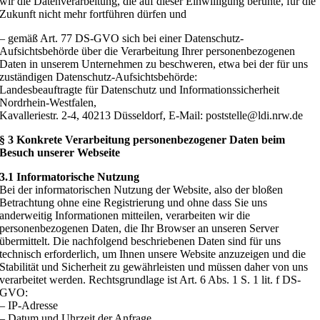
wir die Datenverarbeitung, die auf dieser Einwilligung beruhte, für die
Zukunft nicht mehr fortführen dürfen und
– gemäß Art. 77 DS-GVO sich bei einer Datenschutz-
Aufsichtsbehörde über die Verarbeitung Ihrer personenbezogenen
Daten in unserem Unternehmen zu beschweren, etwa bei der für uns
zuständigen Datenschutz-Aufsichtsbehörde:
Landesbeauftragte für Datenschutz und Informationssicherheit
Nordrhein-Westfalen,
Kavalleriestr. 2-4, 40213 Düsseldorf, E-Mail: poststelle@ldi.nrw.de
§ 3 Konkrete Verarbeitung personenbezogener Daten beim
Besuch unserer Webseite
3.1 Informatorische Nutzung
Bei der informatorischen Nutzung der Website, also der bloßen
Betrachtung ohne eine Registrierung und ohne dass Sie uns
anderweitig Informationen mitteilen, verarbeiten wir die
personenbezogenen Daten, die Ihr Browser an unseren Server
übermittelt. Die nachfolgend beschriebenen Daten sind für uns
technisch erforderlich, um Ihnen unsere Website anzuzeigen und die
Stabilität und Sicherheit zu gewährleisten und müssen daher von uns
verarbeitet werden. Rechtsgrundlage ist Art. 6 Abs. 1 S. 1 lit. f DS-
GVO:
– IP-Adresse
– Datum und Uhrzeit der Anfrage