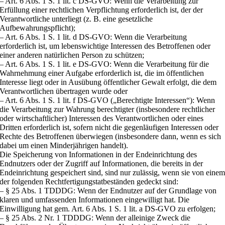
– Art. 6 Abs. 1 S. 1 lit. c DS-GVO: Wenn die Verarbeitung zur
Erfüllung einer rechtlichen Verpflichtung erforderlich ist, der der
Verantwortliche unterliegt (z. B. eine gesetzliche
Aufbewahrungspflicht);
– Art. 6 Abs. 1 S. 1 lit. d DS-GVO: Wenn die Verarbeitung
erforderlich ist, um lebenswichtige Interessen des Betroffenen oder
einer anderen natürlichen Person zu schützen;
– Art. 6 Abs. 1 S. 1 lit. e DS-GVO: Wenn die Verarbeitung für die
Wahrnehmung einer Aufgabe erforderlich ist, die im öffentlichen
Interesse liegt oder in Ausübung öffentlicher Gewalt erfolgt, die dem
Verantwortlichen übertragen wurde oder
– Art. 6 Abs. 1 S. 1 lit. f DS-GVO („Berechtigte Interessen“): Wenn
die Verarbeitung zur Wahrung berechtigter (insbesondere rechtlicher
oder wirtschaftlicher) Interessen des Verantwortlichen oder eines
Dritten erforderlich ist, sofern nicht die gegenläufigen Interessen oder
Rechte des Betroffenen überwiegen (insbesondere dann, wenn es sich
dabei um einen Minderjährigen handelt).
Die Speicherung von Informationen in der Endeinrichtung des
Endnutzers oder der Zugriff auf Informationen, die bereits in der
Endeinrichtung gespeichert sind, sind nur zulässig, wenn sie von eine
der folgenden Rechtfertigungstatbeständen gedeckt sind:
– § 25 Abs. 1 TDDDG: Wenn der Endnutzer auf der Grundlage von
klaren und umfassenden Informationen eingewilligt hat. Die
Einwilligung hat gem. Art. 6 Abs. 1 S. 1 lit. a DS-GVO zu erfolgen;
– § 25 Abs. 2 Nr. 1 TDDDG: Wenn der alleinige Zweck die