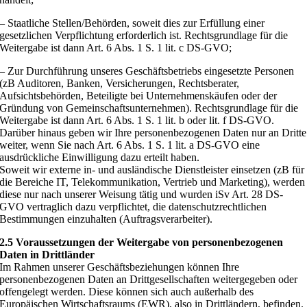
– Staatliche Stellen/Behörden, soweit dies zur Erfüllung einer
gesetzlichen Verpflichtung erforderlich ist. Rechtsgrundlage für die
Weitergabe ist dann Art. 6 Abs. 1 S. 1 lit. c DS-GVO;
– Zur Durchführung unseres Geschäftsbetriebs eingesetzte Personen
(zB Auditoren, Banken, Versicherungen, Rechtsberater,
Aufsichtsbehörden, Beteiligte bei Unternehmenskäufen oder der
Gründung von Gemeinschaftsunternehmen). Rechtsgrundlage für die
Weitergabe ist dann Art. 6 Abs. 1 S. 1 lit. b oder lit. f DS-GVO.
Darüber hinaus geben wir Ihre personenbezogenen Daten nur an Dritte
weiter, wenn Sie nach Art. 6 Abs. 1 S. 1 lit. a DS-GVO eine
ausdrückliche Einwilligung dazu erteilt haben.
Soweit wir externe in- und ausländische Dienstleister einsetzen (zB für
die Bereiche IT, Telekommunikation, Vertrieb und Marketing), werden
diese nur nach unserer Weisung tätig und wurden iSv Art. 28 DS-
GVO vertraglich dazu verpflichtet, die datenschutzrechtlichen
Bestimmungen einzuhalten (Auftragsverarbeiter).
2.5 Voraussetzungen der Weitergabe von personenbezogenen
Daten in Drittländer
Im Rahmen unserer Geschäftsbeziehungen können Ihre
personenbezogenen Daten an Drittgesellschaften weitergegeben oder
offengelegt werden. Diese können sich auch außerhalb des
Europäischen Wirtschaftsraums (EWR), also in Drittländern, befinden.